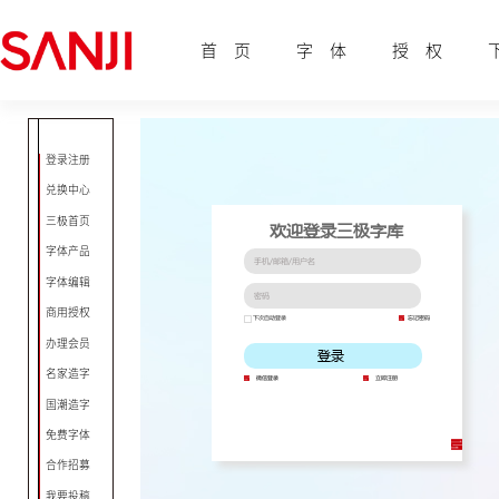
首 页
字 体
授 权
登录注册
兑换中心
三极首页
欢迎登录三极字库
字体产品
字体编辑
商用授权
下次自动登录
忘记密码
办理会员
登录
名家造字
微信登录
立即注册
国潮造字
免费字体
合作招募
我要投稿