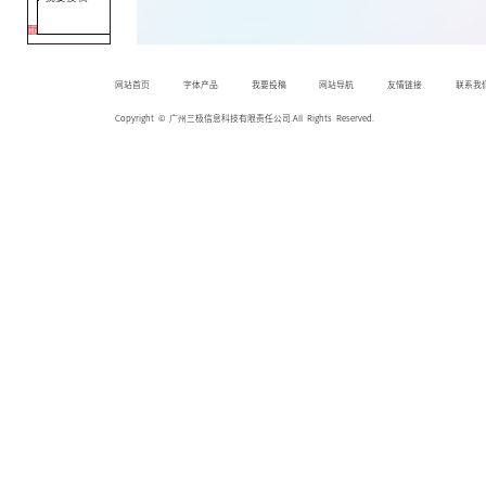
网站首页
字体产品
我要投稿
网站导航
友情链接
联系我
Copyright © 广州三极信息科技有限责任公司.All Rights Reserved.