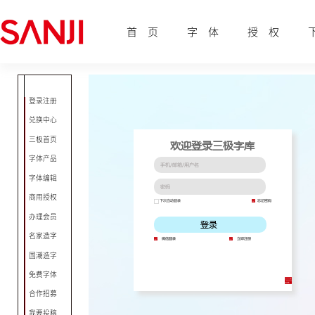
首 页
字 体
授 权
登录注册
兑换中心
三极首页
欢迎登录三极字库
字体产品
字体编辑
商用授权
下次自动登录
忘记密码
办理会员
登录
名家造字
微信登录
立即注册
国潮造字
免费字体
合作招募
我要投稿