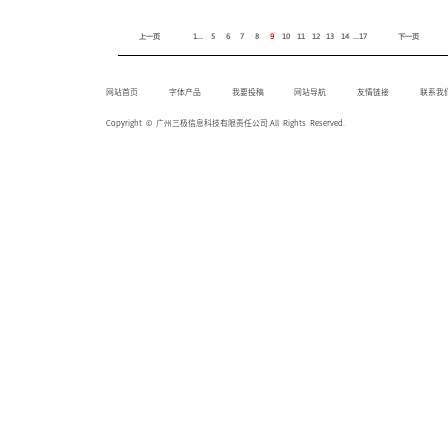
上一页
1...
5
6
7
8
9
10
11
12
13
14
...17
下一页
网站首页
字体产品
我要投稿
网站导航
友情链接
联系我
Copyright © 广州三极信息科技有限责任公司.All Rights Reserved.