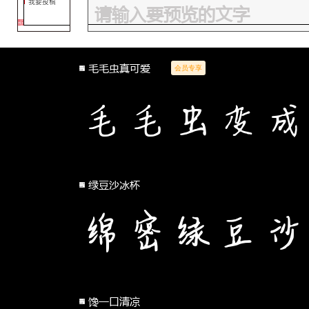
我要投稿
毛毛虫真可爱
会员专享
毛毛虫变成
绿豆沙冰杯
绵密绿豆沙
馋一口清凉