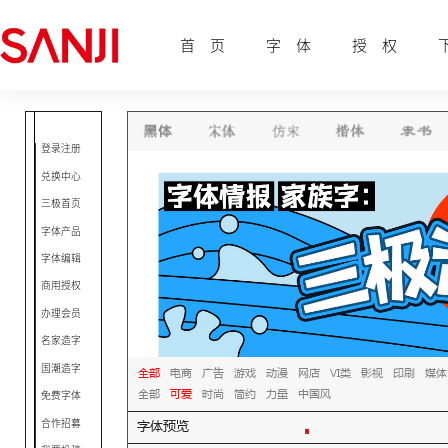
首 页
字 体
授 权
登录注册
兑换中心
三极首页
字体产品
字体编辑
商用授权
办理会员
名家造字
国潮造字
全部
电商
广告
游戏
动漫
网店
VI类
影视
印刷
媒体
全部
可爱
时尚
简约
力量
中国风
免费字体
字体预览
合作招募