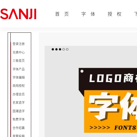
首 页
字 体
授 权
登录注册
兑换中心
三极首页
字体产品
字体编辑
商用授权
办理会员
名家造字
国潮造字
免费字体
合作招募
我要投稿