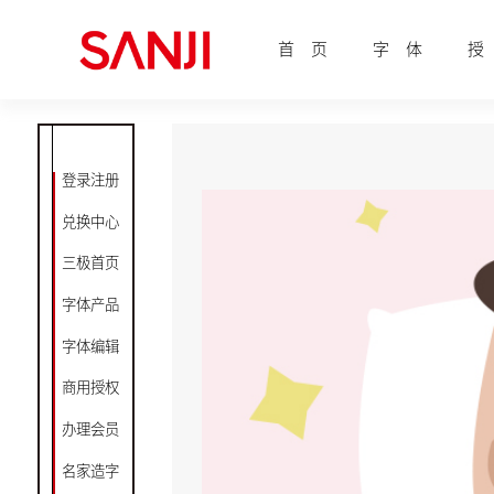
首 页
字 体
授
登录注册
兑换中心
三极首页
字体产品
字体编辑
商用授权
办理会员
名家造字