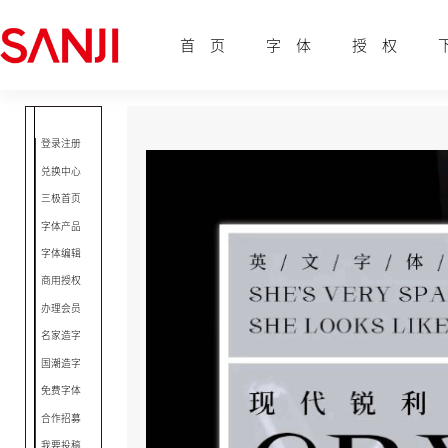
首 页
字 体
授 权
登录注册
兑换中心
三极首页
字体产品
字体编辑
商用授权
办理会员
名家造字
国潮造字
免费字体
合作招募
我要投稿