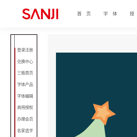
首 页
字 体
授
登录注册
兑换中心
三极首页
字体产品
字体编辑
商用授权
办理会员
名家造字