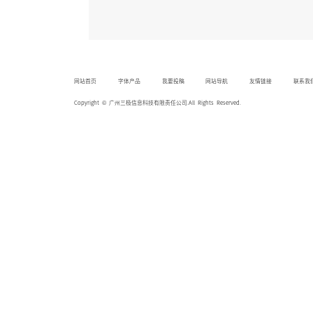
网站首页
字体产品
我要投稿
网站导航
友情链接
联系我
Copyright © 广州三极信息科技有限责任公司.All Rights Reserved.