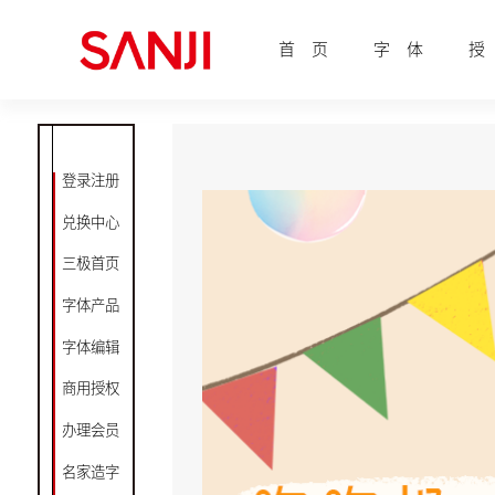
首 页
字 体
授
登录注册
兑换中心
三极首页
字体产品
字体编辑
商用授权
办理会员
名家造字