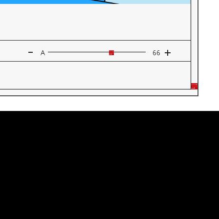
-
+
A
66