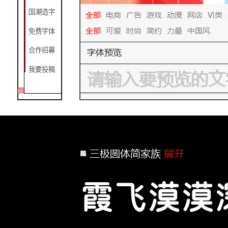
国潮造字
全部
电商
广告
游戏
动漫
网店
VI类
全部
可爱
时尚
简约
力量
中国风
免费字体
字体预览
合作招募
我要投稿
三极圆体简家族
展开
霞飞漠漠