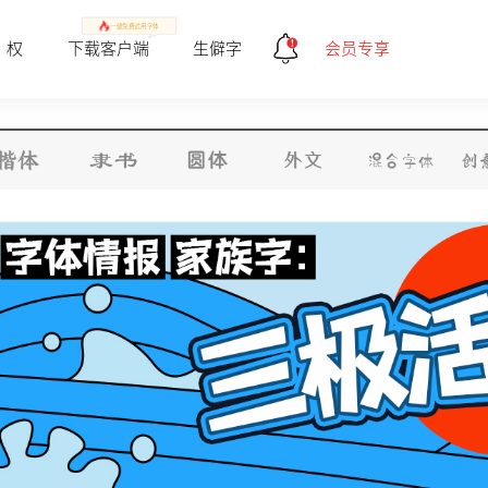
一健免费试用字体
 权
下载客户端
生僻字
会员专享