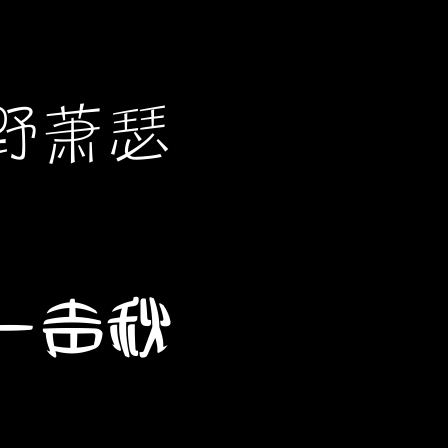
野萧瑟
一声秋