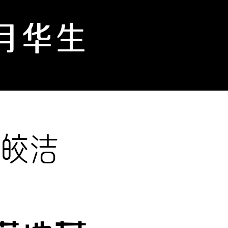
月华生
皎洁