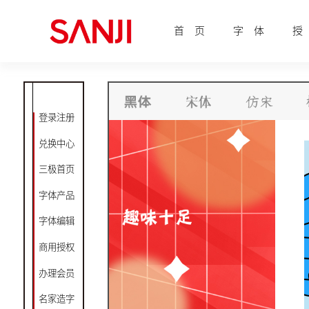
首 页
字 体
授
登录注册
兑换中心
三极首页
字体产品
字体编辑
商用授权
办理会员
名家造字