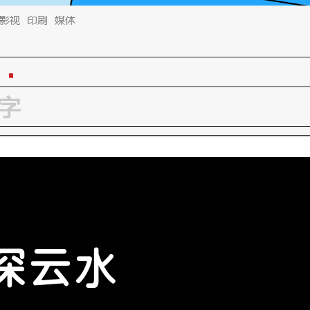
影视
印刷
媒体
深云水