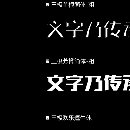
三极芷根简体-粗
文字乃传
三极芳桦简体-粗
文字乃传
三极欢乐逗牛体