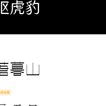
驱虎豹
落暮山
会员专享