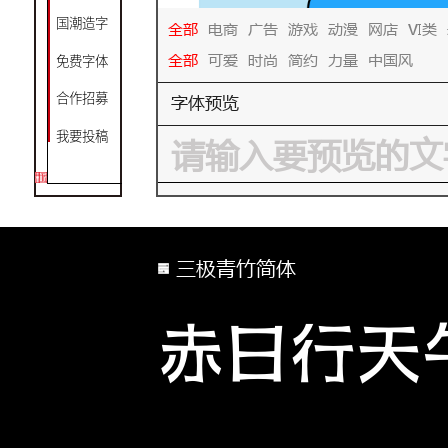
国潮造字
全部
电商
广告
游戏
动漫
网店
VI类
全部
可爱
时尚
简约
力量
中国风
免费字体
字体预览
合作招募
我要投稿
三极青竹简体
赤日行天