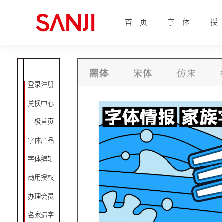
首 页
字 体
授
登录注册
兑换中心
三极首页
字体产品
字体编辑
商用授权
办理会员
名家造字