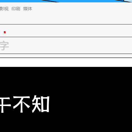
影视
印刷
媒体
午不知