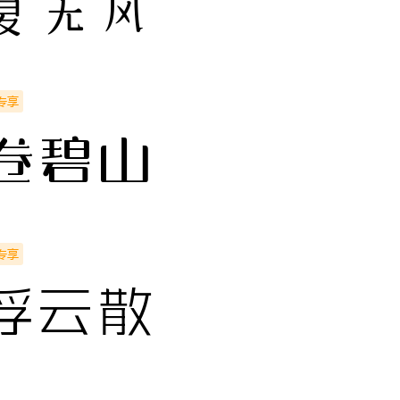
复无风
专享
卷碧山
专享
浮云散