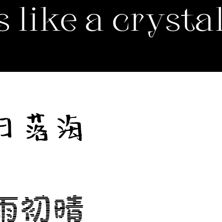
 like a crysta
日落海
雨初晴