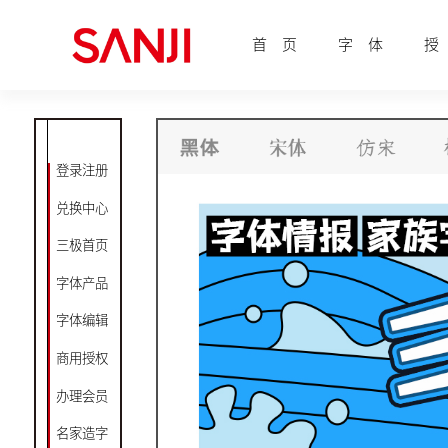
首 页
字 体
授
登录注册
兑换中心
三极首页
字体产品
字体编辑
商用授权
办理会员
名家造字