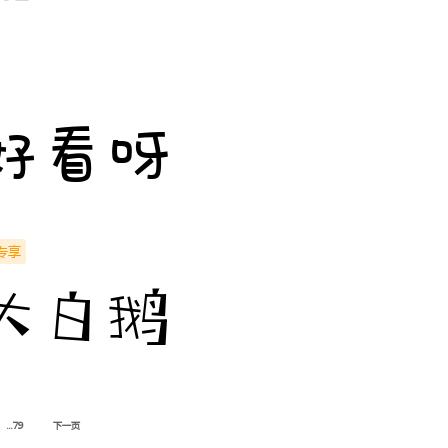
好看呀
专享
大白鹅
...79
下一页