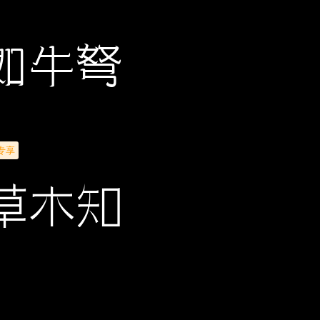
如牛弩
专享
草木知