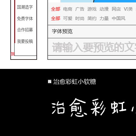
国潮造字
全部
电商
广告
游戏
动漫
网店
VI类
全部
可爱
时尚
简约
力量
中国风
免费字体
字体预览
合作招募
我要投稿
治愈彩虹小软糖
治愈彩虹