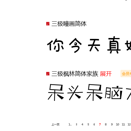
三极瞳画简体
你今天真
三极枫林简体家族
展开
会员
呆头呆脑
上一页
1...
3
4
5
6
7
8
9
10
11
12