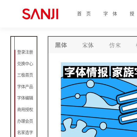
首 页
字 体
授
登录注册
兑换中心
三极首页
字体产品
字体编辑
商用授权
办理会员
名家造字