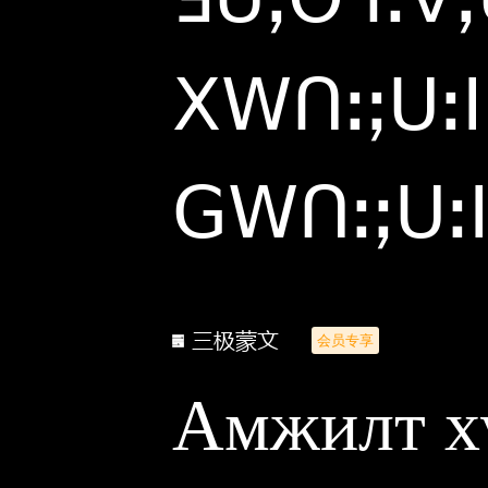
ꓫꓪꓵꓽꓼꓴꓽꓲ
ꓖꓪꓵꓽꓼꓴꓽꓲ
三极蒙文
会员专享
Амжилт х