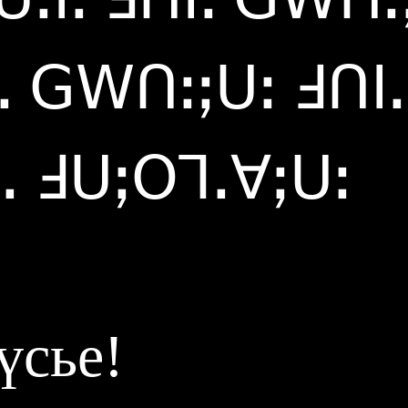
ꓸ ꓖꓪꓵꓽꓼꓴꓽ ꓞꓵꓲ
ꓸ ꓞꓴꓼꓳꓶꓸꓯꓼꓴꓽ
үсье!