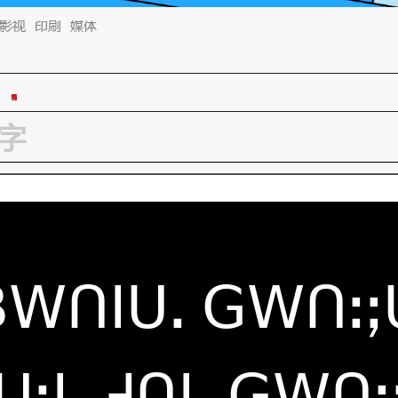
影视
印刷
媒体
ꓐꓪꓵꓲꓴꓸ ꓖꓪꓵꓽꓼ
ꓴꓽꓲꓸ ꓞꓵꓲꓸ ꓖꓪꓵꓽ