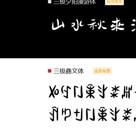
三极夕阳漫游体
会员专享
山水秋来
三极彝文体
会员专享
ꉼꉐꇁꉚꇬꊨꏦ
ꀉꑳꉬꇁꉚꇬꊨ