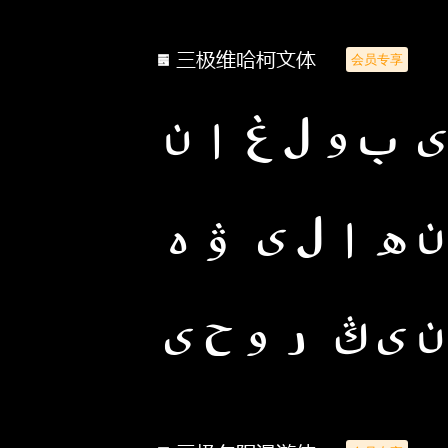
三极维哈柯文体
会员专享
 بولغان
ھالى ۋە
ىڭ روحى