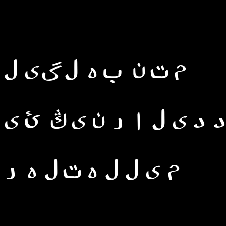
متن بەلگىلى
دىلارنىڭ ئىن
مىللەتلەرن