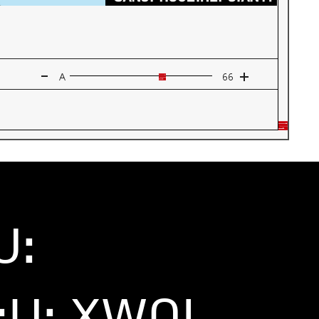
-
+
A
66
ꓴꓽ
ꓼꓴꓽ ꓫꓪꓵꓲꓸ