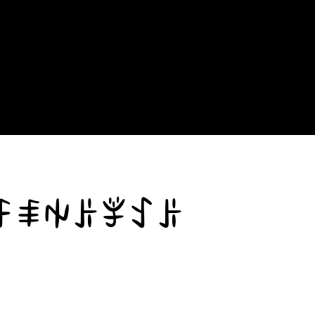
ꊰꑌꑭꌠꇇꉘꌠ