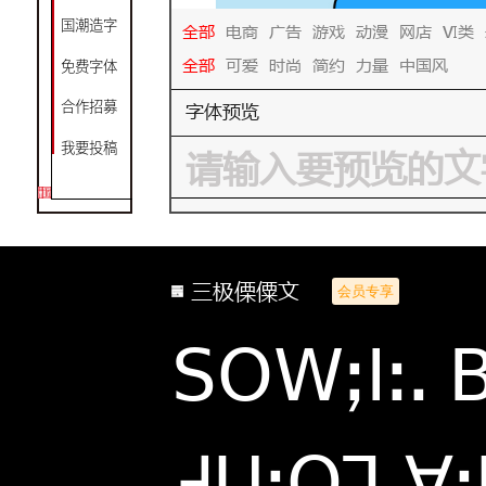
国潮造字
全部
电商
广告
游戏
动漫
网店
VI类
全部
可爱
时尚
简约
力量
中国风
免费字体
字体预览
合作招募
我要投稿
三极傈僳文
会员专享
ꓢꓳꓪꓼꓲꓽꓸ 
ꓞꓴꓼꓳꓶꓸꓯꓼ