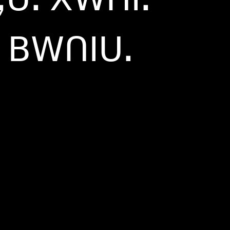
ꓸ ꓐꓪꓵꓲꓴꓸ