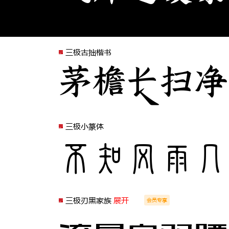
三极古拙楷书
茅檐长扫净
三极小篆体
不知风雨几
三极刃黑家族
展开
会员专享