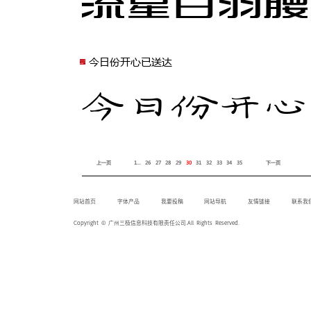
流星白羽腰
今日份开心已送达
今日份开心
上一页
1...
26
27
28
29
30
31
32
33
34
35
下一页
网站首页
字体产品
我要投稿
网站导航
友情链接
联系我
Copyright © 广州三极信息科技有限责任公司.All Rights Reserved.