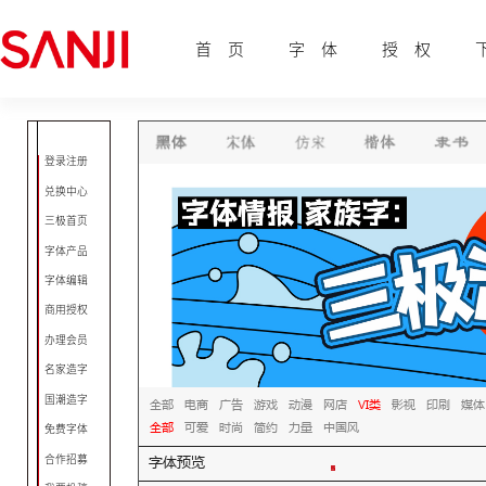
首 页
字 体
授 权
登录注册
兑换中心
三极首页
字体产品
字体编辑
商用授权
办理会员
名家造字
国潮造字
全部
电商
广告
游戏
动漫
网店
VI类
影视
印刷
媒体
全部
可爱
时尚
简约
力量
中国风
免费字体
字体预览
合作招募