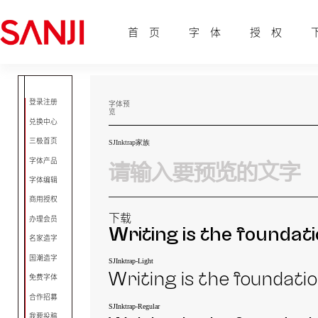
首 页
字 体
授 权
登录注册
字体预
览
兑换中心
三极首页
SJInktrap家族
字体产品
字体编辑
商用授权
下载
办理会员
Writing is the foundati
名家造字
国潮造字
SJInktrap-Light
Writing is the foundati
免费字体
合作招募
SJInktrap-Regular
我要投稿