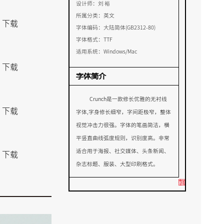
设计师：
刘 裕
所属分类：
英文
下载
字体编码：
大陆简体(GB2312-80)
字体格式：
TTF
适用系统：
Windows/Mac
下载
字体简介
Crunch是一款修长优雅的无衬线
下载
字体,字身修长细窄，字间距极窄，整体
视觉冲击力很强。字体的笔画简洁，横
平竖直曲线弧度规则，识别度高。非常
适合用于海报、社交媒体、头条新闻、
下载
杂志标题、服装、大型印刷格式。