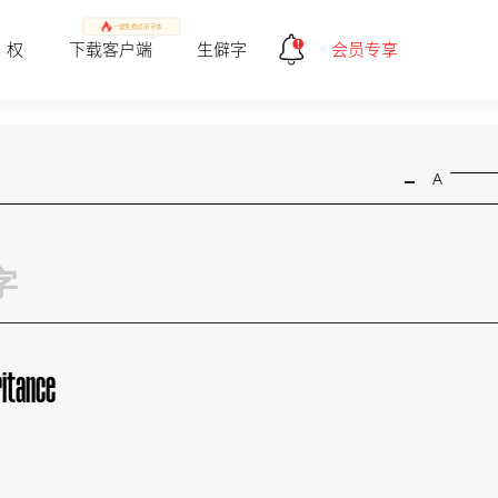
一健免费试用字体
 权
下载客户端
生僻字
会员专享
-
A
ritance