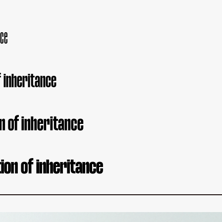
nce
f inheritance
n of inheritance
ion of inheritance