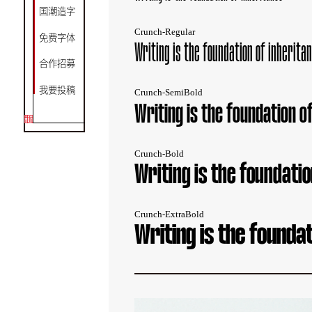
国潮造字
Crunch-Regular
免费字体
Writing is the foundation of inherita
合作招募
我要投稿
Crunch-SemiBold
Writing is the foundation o
Crunch-Bold
Writing is the foundatio
Crunch-ExtraBold
Writing is the foundat