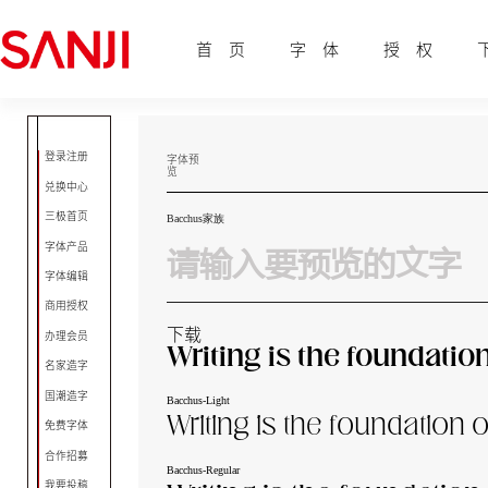
首 页
字 体
授 权
登录注册
字体预
览
兑换中心
三极首页
Bacchus家族
字体产品
字体编辑
商用授权
下载
办理会员
Writing is the foundatio
名家造字
国潮造字
Bacchus-Light
Writing is the foundation 
免费字体
合作招募
Bacchus-Regular
我要投稿