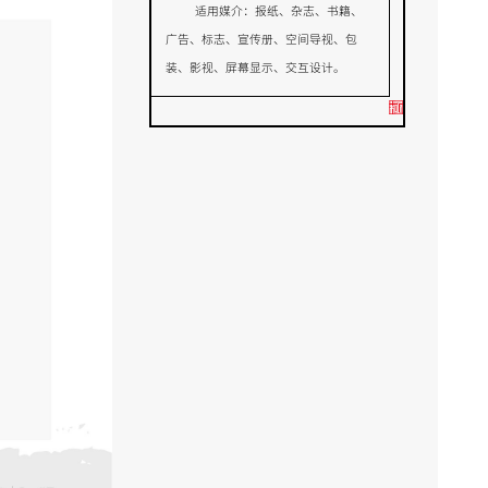
适用媒介：报纸、杂志、书籍、
广告、标志、宣传册、空间导视、包
装、影视、屏幕显示、交互设计。