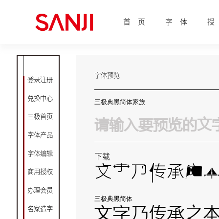
首 页
字 体
授
字体预览
登录注册
兑换中心
三极典黑简体家族
三极首页
字体产品
字体编辑
下载
文字乃传承之
商用授权
办理会员
三极典黑简体
文字乃传承之
名家造字