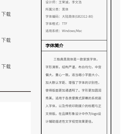
设计师：
王荣诚，李文浩
所属分类：
黑体
下载
字体编码：
大陆简体(GB2312-80)
字体格式：
TTF
适用系统：
Windows/Mac
下载
字体简介
三极典黑简体是一款家族字体，
下载
字形清新，结构严谨，布白均匀，中宫
偏大，重心一致。适当缩小字面大小、
加大默认字距、增强了字体的识别性，
使得版面更加通透明了。字形更加圆润
秀美。适用于各类便携式屏幕的系统嵌
入字体，以及传统印刷媒介的标题与正
文排版。在品牌形象设计中作为
logo
设
计辅助描述性文字视觉效果更佳。