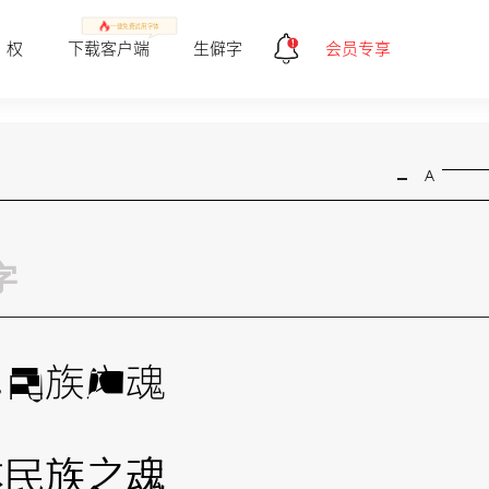
一健免费试用字体
 权
下载客户端
生僻字
会员专享
-
A
本民族之魂
本民族之魂