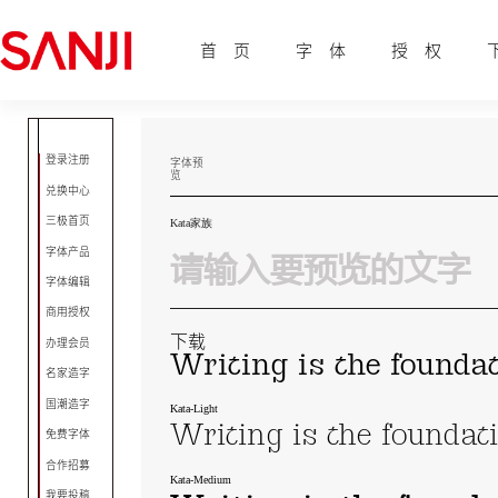
首 页
字 体
授 权
登录注册
字体预
览
兑换中心
三极首页
Kata家族
字体产品
字体编辑
商用授权
下载
办理会员
Writing is the foundat
名家造字
国潮造字
Kata-Light
Writing is the foundat
免费字体
合作招募
Kata-Medium
我要投稿