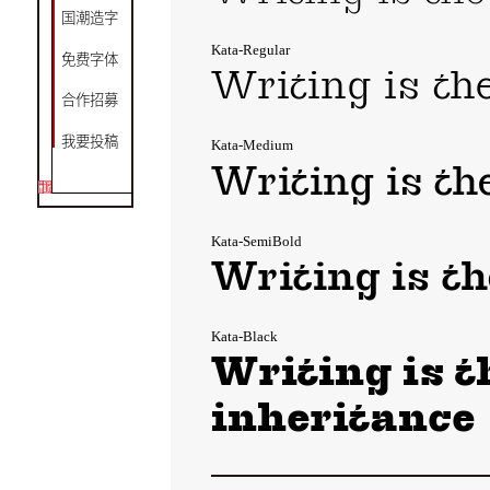
国潮造字
Kata-Regular
免费字体
Writing is th
合作招募
我要投稿
Kata-Medium
Writing is th
Kata-SemiBold
Writing is th
Kata-Black
Writing is t
inheritance