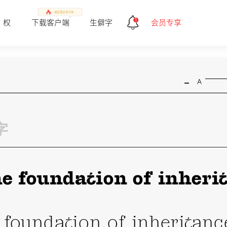
一健免费试用字体
 权
下载客户端
生僻字
会员专享
-
A
he foundation of inheri
 foundation of inheritanc