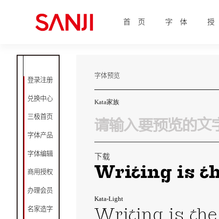
首 页
字 体
授
字体预览
登录注册
兑换中心
Kata家族
三极首页
字体产品
字体编辑
下载
Writing is t
商用授权
办理会员
Kata-Light
Writing is the
名家造字