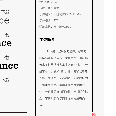
设计师：
刘 裕
所属分类：
英文
下载
字体编码：
大陆简体(GB2312-80)
ce
字体格式：
TTF
适用系统：
Windows/Mac
下载
nce
字体简介
Kata是一款平板衬线体。它的衬
下载
线装饰在整体中占一定重量感，且将部
ance
分水平衬线调整为垂直方向衬线。在一
些字母中，例如k和t，将一笔写成的笔
画拆分为两笔，从而创造出新颖独特的
下载
视觉审美感受。笔画虽有粗细弧度变
化，但整体保证可阅读性，非常适合标
题、字幕以及介于两者之间的所有内
容。